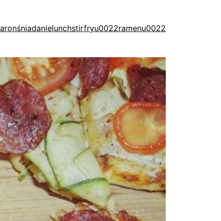
aron
śniadanie
lunch
stirfry
u0022ramenu0022