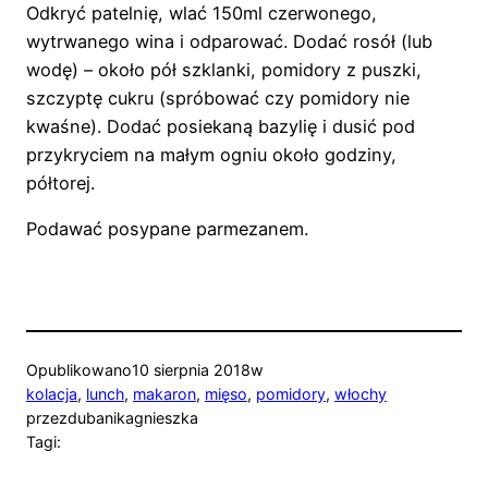
Odkryć patelnię, wlać 150ml czerwonego,
wytrwanego wina i odparować. Dodać rosół (lub
wodę) – około pół szklanki, pomidory z puszki,
szczyptę cukru (spróbować czy pomidory nie
kwaśne). Dodać posiekaną bazylię i dusić pod
przykryciem na małym ogniu około godziny,
półtorej.
Podawać posypane parmezanem.
Opublikowano
10 sierpnia 2018
w
kolacja
, 
lunch
, 
makaron
, 
mięso
, 
pomidory
, 
włochy
przez
dubanikagnieszka
Tagi: