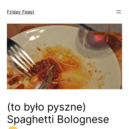
Przejdź
do
Friday Feast
treści
(to było pyszne)
Spaghetti Bolognese