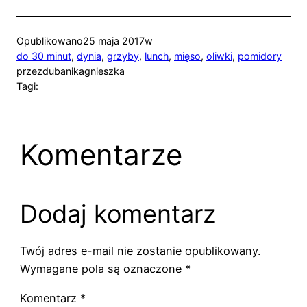
Opublikowano
25 maja 2017
w
do 30 minut
, 
dynia
, 
grzyby
, 
lunch
, 
mięso
, 
oliwki
, 
pomidory
przez
dubanikagnieszka
Tagi:
Komentarze
Dodaj komentarz
Twój adres e-mail nie zostanie opublikowany.
Wymagane pola są oznaczone
*
Komentarz
*