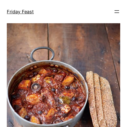
Przejdź
do
Friday Feast
treści