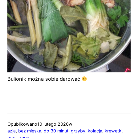
Bulionik można sobie darować
Opublikowano
10 lutego 2020
w
azja
, 
bez mięska
, 
do 30 minut
, 
grzyby
, 
kolacja
, 
krewetki
, 
ryba
, 
zupa