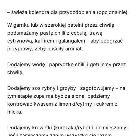
– świeża kolendra dla przyozdobienia (opcjonalnie)
W garnku lub w szerokiej patelni przez chwilę
podsmażamy pastę chilli z cebulą, trawą
cytrynową, kaffirem i galangalem – aby podgrzać
przyprawy, żeby puściły aromat.
Dodajemy wodę i papryczkę chilli i gotujemy przez
chwilę.
Dodajemy sos rybny i grzyby i zagotowujemy – na
tym etapie zupa ma być za słona, będziemy
kontrować kwasem z limonki/cytrny i cukrem z
mleka.
Dodajemy krewetki (kurczaka/rybę) i nie mieszamy!
Jeśli zamieszamy zanim wszystko się razem