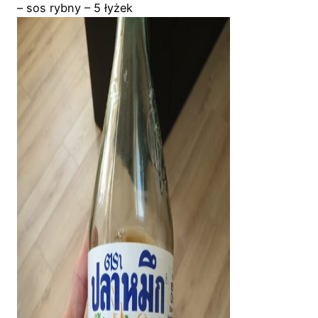
– sos rybny – 5 łyżek