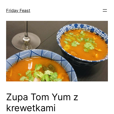
Przejdź
do
Friday Feast
treści
Zupa Tom Yum z
krewetkami