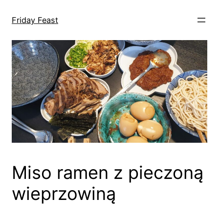
Przejdź
do
Friday Feast
treści
Miso ramen z pieczoną
wieprzowiną