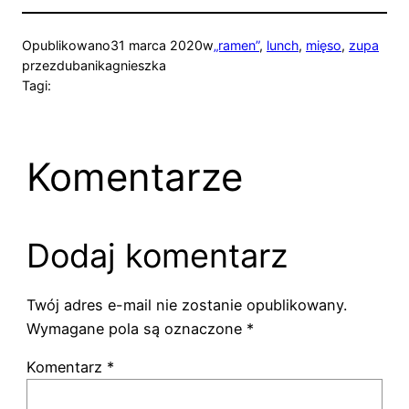
Opublikowano
31 marca 2020
w
„ramen”
, 
lunch
, 
mięso
, 
zupa
przez
dubanikagnieszka
Tagi:
Komentarze
Dodaj komentarz
Twój adres e-mail nie zostanie opublikowany.
Wymagane pola są oznaczone
*
Komentarz
*