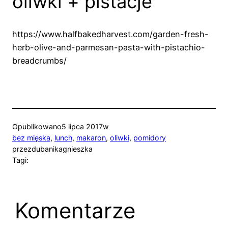
oliwki + pistacje
https://www.halfbakedharvest.com/garden-fresh-
herb-olive-and-parmesan-pasta-with-pistachio-
breadcrumbs/
Opublikowano
5 lipca 2017
w
bez mięska
, 
lunch
, 
makaron
, 
oliwki
, 
pomidory
przez
dubanikagnieszka
Tagi:
Komentarze