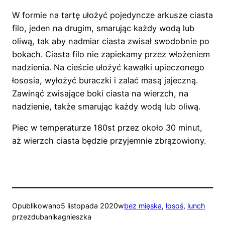
W formie na tartę ułożyć pojedyncze arkusze ciasta
filo, jeden na drugim, smarując każdy wodą lub
oliwą, tak aby nadmiar ciasta zwisał swodobnie po
bokach. Ciasta filo nie zapiekamy przez włożeniem
nadzienia. Na cieście ułoźyć kawałki upieczonego
łososia, wyłożyć buraczki i zalać masą jajeczną.
Zawinąć zwisające boki ciasta na wierzch, na
nadzienie, także smarując każdy wodą lub oliwą.
Piec w temperaturze 180st przez około 30 minut,
aż wierzch ciasta będzie przyjemnie zbrązowiony.
Opublikowano
5 listopada 2020
w
bez mięska
, 
łosoś
, 
lunch
przez
dubanikagnieszka