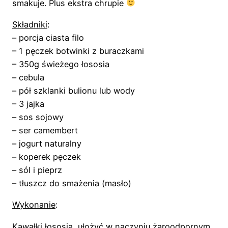
smakuje. Plus ekstra chrupie
Składniki
:
– porcja ciasta filo
– 1 pęczek botwinki z buraczkami
– 350g świeżego łososia
– cebula
– pół szklanki bulionu lub wody
– 3 jajka
– sos sojowy
– ser camembert
– jogurt naturalny
– koperek pęczek
– sól i pieprz
– tłuszcz do smażenia (masło)
Wykonanie
:
Kawałki łososia ułożyć w naczyniu żaroodpornym