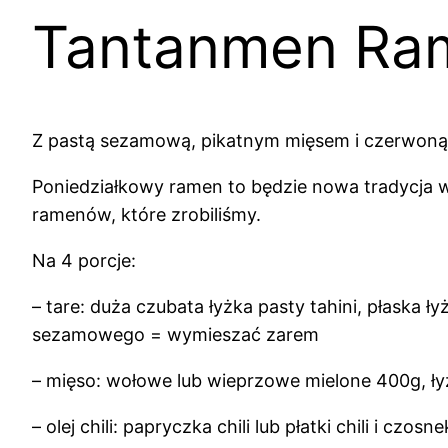
Tantanmen Ra
Z pastą sezamową, pikatnym mięsem i czerwoną
Poniedziałkowy ramen to będzie nowa tradycj
ramenów, które zrobiliśmy.
Na 4 porcje:
– tare: duża czubata łyżka pasty tahini, płaska ł
sezamowego = wymieszać zarem
– mięso: wołowe lub wieprzowe mielone 400g, ły
– olej chili: papryczka chili lub płatki chili i cz