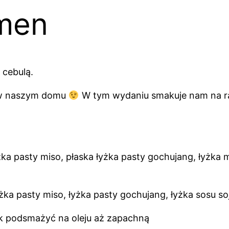
men
 cebulą.
a w naszym domu
W tym wydaniu smakuje nam na ra
yżka pasty miso, płaska łyżka pasty gochujang, łyżka m
żka pasty miso, łyżka pasty gochujang, łyżka sosu 
osnek podsmażyć na oleju aż zapachną