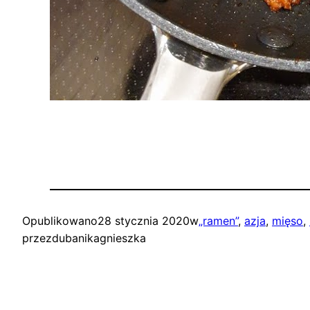
Opublikowano
28 stycznia 2020
w
„ramen”
, 
azja
, 
mięso
, 
przez
dubanikagnieszka