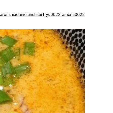
aron
śniadanie
lunch
stirfry
u0022ramenu0022