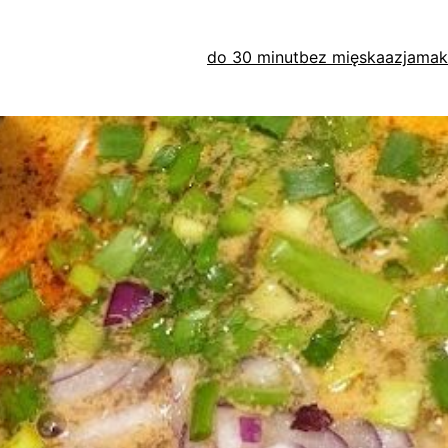
do 30 minut
bez mięska
azja
mak