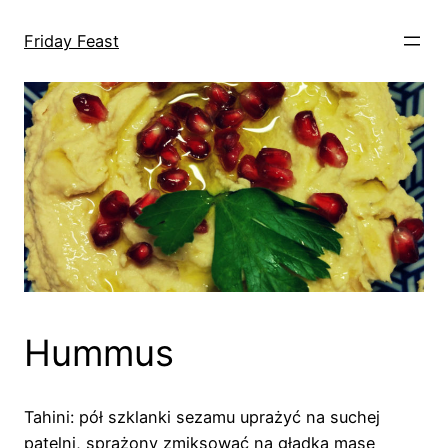
Przejdź
do
Friday Feast
treści
Hummus
Tahini: pół szklanki sezamu uprażyć na suchej
patelni, sprażony zmiksować na gładką masę