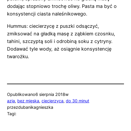
dodając stopniowo trochę oliwy. Pasta ma być o
konsystencji ciasta naleśnikowego.
Hummus: ciecierzycę z puszki odsączyć,
zmiksować na gładką masę z ząbkiem czosnku,
tahini, szczyptą soli i odrobiną soku z cytryny.
Dodawać tyle wody, aż osiągnie konsystencję
twarożku.
Opublikowano
6 sierpnia 2018
w
azja
, 
bez mięska
, 
ciecierzyca
, 
do 30 minut
przez
dubanikagnieszka
Tagi: