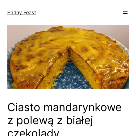
Przejdź
do
Friday Feast
treści
Ciasto mandarynkowe
z polewą z białej
czekolady