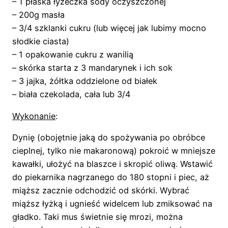
– 1 płaska łyżeczka sody oczyszczonej
– 200g masła
– 3/4 szklanki cukru (lub więcej jak lubimy mocno
słodkie ciasta)
– 1 opakowanie cukru z wanilią
– skórka starta z 3 mandarynek i ich sok
– 3 jajka, żółtka oddzielone od białek
– biała czekolada, cała lub 3/4
Wykonanie
:
Dynię (obojętnie jaką do spożywania po obróbce
cieplnej, tylko nie makaronową) pokroić w mniejsze
kawałki, ułożyć na blaszce i skropić oliwą. Wstawić
do piekarnika nagrzanego do 180 stopni i piec, aż
miąższ zacznie odchodzić od skórki. Wybrać
miąższ łyżką i ugnieść widelcem lub zmiksować na
gładko. Taki mus świetnie się mrozi, można