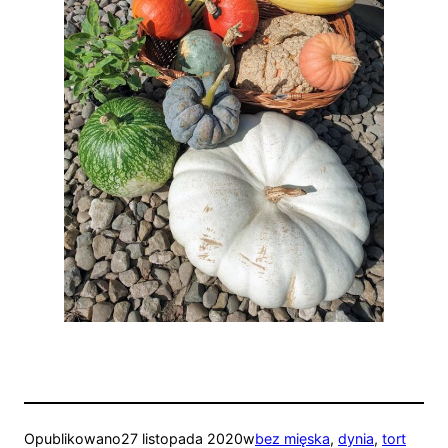
Opublikowano
27 listopada 2020
w
bez mięska
, 
dynia
, 
tort