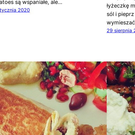
atoes są wspaniałe, ale…
łyżeczkę m
stycznia 2020
sól i piepr
wymiesza
29 sierpnia