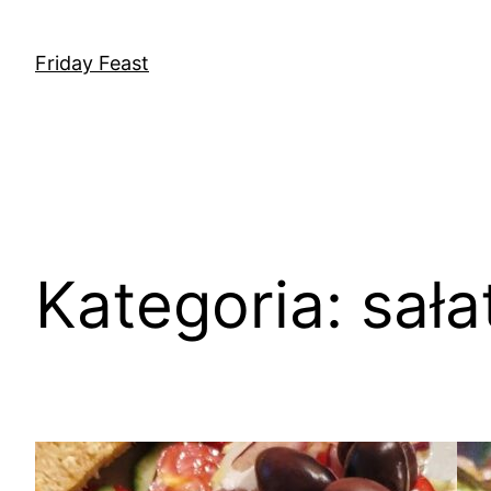
Przejdź
do
Friday Feast
treści
Kategoria:
sała