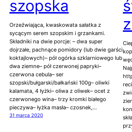
szopska
ś
z
Orzeźwiająca, kwaskowata sałatka z
sycącym serem szopskim i grzankami.
Składniki na dwie porcje: – dwa super
Cie
dojrzałe, pachnące pomidory (lub dwie garści
kop
koktajlowych)– pół ogórka szklarniowego lub
węd
dwa ziemne– pół czerwonej papryki–
Naj
czerwona cebula– ser
htt
szopski/bułgarski/bałkański 100g– oliwki
rec
kalamata, 4 łyżki– oliwa z oliwek– ocet z
zwi
czerwonego wina– trzy kromki białego
zie
pieczywa– łyżka masła– czosnek,…
kon
31 marca 2020
skł
prz