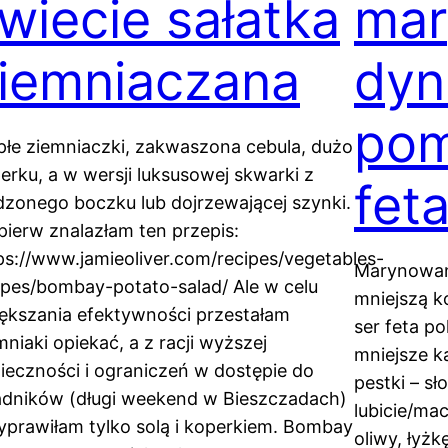
wiecie sałatka
mar
iemniaczana
dyn
pom
płe ziemniaczki, zakwaszona cebula, dużo
erku, a w wersji luksusowej skwarki z
fet
zonego boczku lub dojrzewającej szynki.
pierw znalazłam ten przepis:
ps://www.jamieoliver.com/recipes/vegetables-
Marynowaną
ipes/bombay-potato-salad/ Ale w celu
mniejszą ko
ększania efektywności przestałam
ser feta p
mniaki opiekać, a z racji wyższej
mniejsze k
ieczności i ograniczeń w dostępie do
pestki – sł
adników (długi weekend w Bieszczadach)
lubicie/ma
yprawiłam tylko solą i koperkiem. Bombay
oliwy, łyż