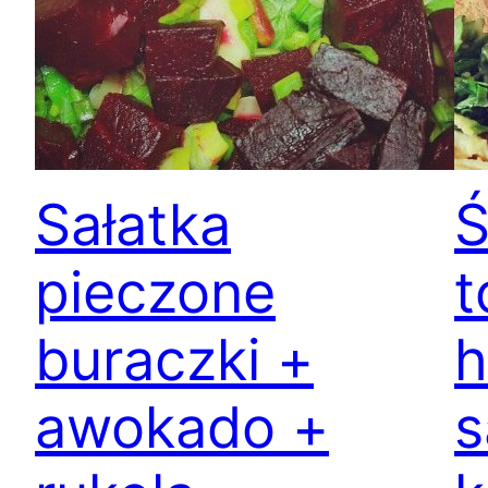
Sałatka
Ś
pieczone
t
buraczki +
awokado +
s