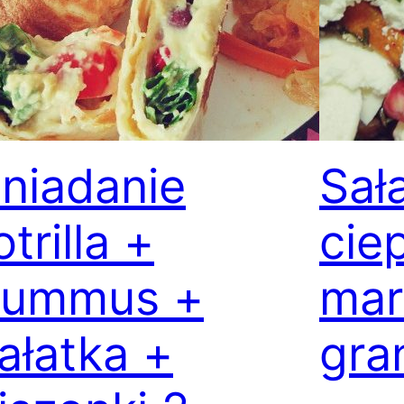
niadanie
Sał
otrilla +
cie
hummus +
mar
ałatka +
gra