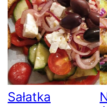
Sałatka
N