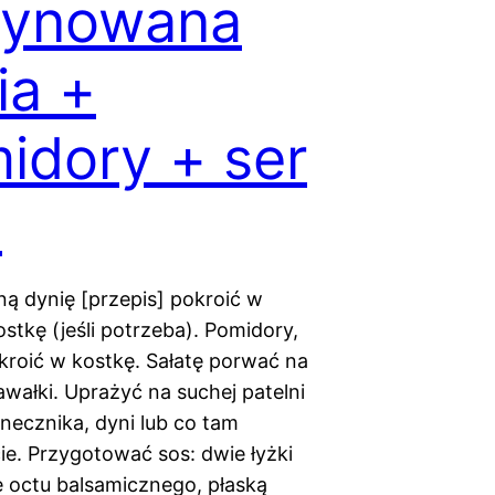
ynowana
ia +
idory + ser
a
 dynię [przepis] pokroić w
stkę (jeśli potrzeba). Pomidory,
okroić w kostkę. Sałatę porwać na
awałki. Uprażyć na suchej patelni
onecznika, dyni lub co tam
cie. Przygotować sos: dwie łyżki
kę octu balsamicznego, płaską