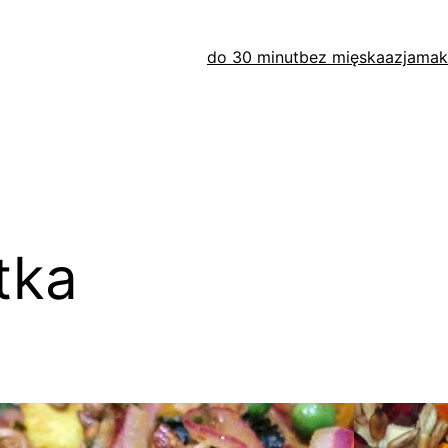
do 30 minut
bez mięska
azja
mak
tka