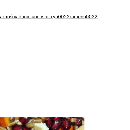
aron
śniadanie
lunch
stirfry
u0022ramenu0022