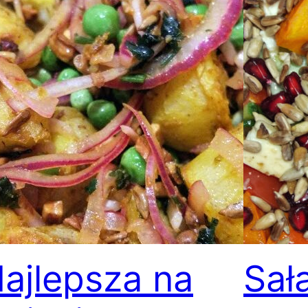
ajlepsza na
Sał