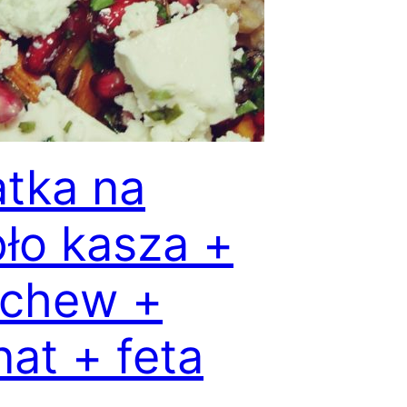
atka na
pło kasza +
chew +
nat + feta