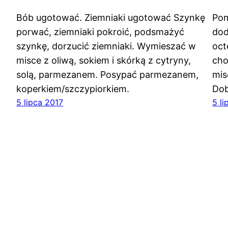
Bób ugotować. Ziemniaki ugotować Szynkę
Pom
porwać, ziemniaki pokroić, podsmażyć
dod
szynkę, dorzucić ziemniaki. Wymieszać w
oct
misce z oliwą, sokiem i skórką z cytryny,
cho
solą, parmezanem. Posypać parmezanem,
mis
koperkiem/szczypiorkiem.
Dob
5 lipca 2017
5 li