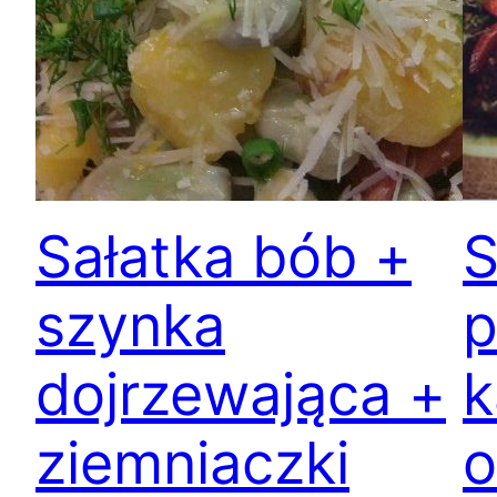
Sałatka bób +
S
szynka
p
dojrzewająca +
k
ziemniaczki
o