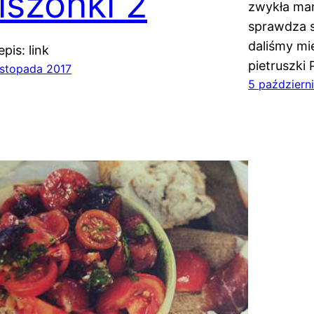
iszonki 2
zwykła mar
sprawdza s
daliśmy mie
epis: link
pietruszki 
listopada 2017
5 październ