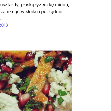
usztardy, płaską łyżeczkę miodu,
z zamknąć w słoiku i porządnie
ć…
 2018