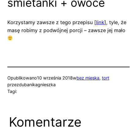
śmietanki + owoce
Korzystamy zawsze z tego przepisu [
link
], tyle, że
masę robimy z podwójnej porcji – zawsze jej mało
Opublikowano
10 września 2018
w
bez mięska
, 
tort
przez
dubanikagnieszka
Tagi:
Komentarze